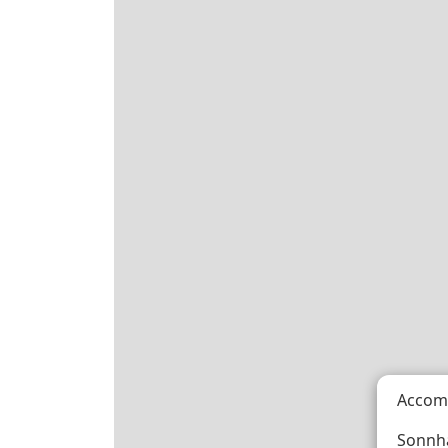
Accom
Sonnha