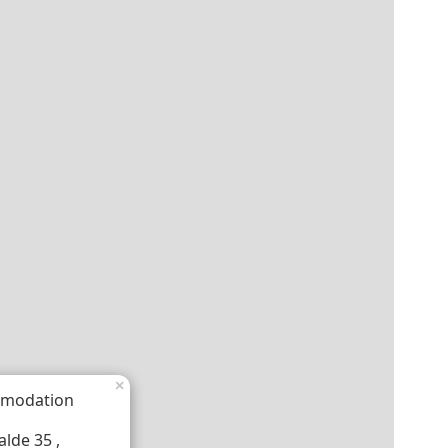
×
modation
lde 35 ,