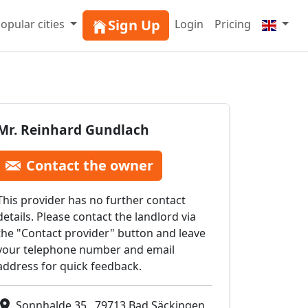
Sign Up
opular cities
Login
Pricing
Mr. Reinhard Gundlach
Contact the owner
This provider has no further contact
details. Please contact the landlord via
the "Contact provider" button and leave
your telephone number and email
address for quick feedback.
Sonnhalde 35 , 79713 Bad Säckingen