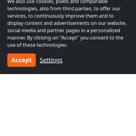
We also use cookies, pixels and comparable
technologies, also from third parties, to offer our
services, to continuously improve them and to
display content and advertisements on our website,
social media and partner pages in a personalized
manner. By clicking on "Accept" you consent to the
use of these technologies.
from
€39.00
Accept
Settings
Pension Rose
88213 Ravensburg
1-30 Pers.
29.9 km
Neighboring places with rooms for
workers and pensions
Contractors
Contractors