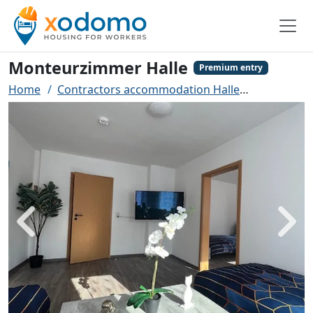
Monteurzimmer Halle
Premium entry
Home
Contractors accommodation Halle
Monteurzi
Back
Next