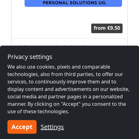
from
€9.50
Visbro personal solutions kwatery pracownicze Leipzig +50 km
Privacy settings
04179 Leipzig
We also use cookies, pixels and comparable
33.8 km
technologies, also from third parties, to offer our
services, to continuously improve them and to
display content and advertisements on our website,
Neighboring places with rooms for
social media and partner pages in a personalized
workers and pensions
manner. By clicking on "Accept" you consent to the
use of these technologies.
Contractors
Contractors
accommodation near
accommodation near
Accept
Settings
Halle
(1 km)
Halle-Neustadt
(8