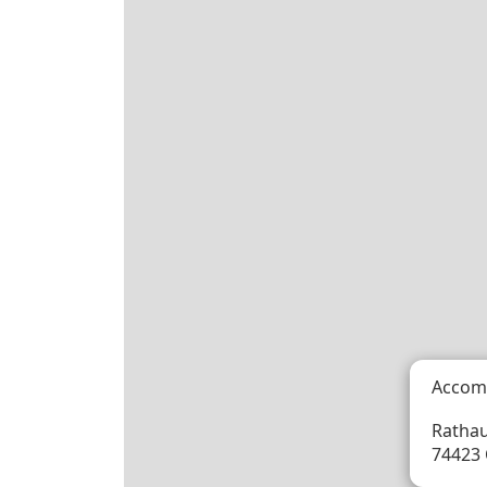
Accom
Rathau
74423