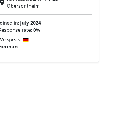
Obersontheim
Joined in:
July 2024
Response rate:
0%
We speak:
German