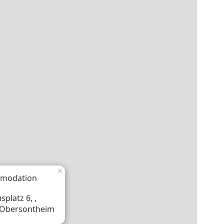
×
modation
splatz 6, ,
 Obersontheim