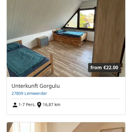
from
€22.00
Unterkunft Gorgulu
27809 Lemwerder
1-7 Pers.
16,87 km