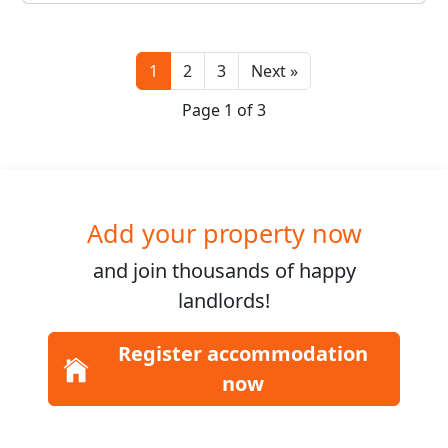
Next
1
2
3
Next »
Page 1 of 3
Add your property now
and join
thousands
of happy
landlords!
Register accommodation
now