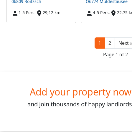
06809 Roitzsch
O6774 Muldestausee
1-5 Pers.
29,12 km
4-5 Pers.
22,75 
1
2
Next 
Page 1 of 2
Add your property now
and join
thousands
of happy landlords