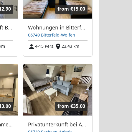
12.90
from
€15.00
Monteursunterkunft Bitterfeld
Wohnungen in Bitterfeld
06749 Bitterfeld-Wolfen
 km
4-15 Pers.
23,43 km
13.00
from
€35.00
Ferien/Monteurzimmer Sandersdorf-Brehna -Roitzsch - Delitzsch
Privatunterkunft bei Andreas
06749 Sachsen-Anhalt -