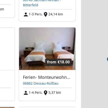
Bitterfeld
 km
1-3 Pers.
24,14 km
from
€18.00
Ferien- Monteurwohnung bei Thomas
06862 Dessau-Roßlau
1-4 Pers.
5,37 km