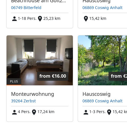
Beachhouse am Goitzschesee
Hauscoswig
06749 Bitterfeld
06869 Coswig Anhalt
1-18 Pers.
25,23 km
15,42 km
from
€16.00
from
€
Monteurwohnung
Hauscoswig
39264 Zerbst
06869 Coswig Anhalt
4 Pers.
17,24 km
1-3 Pers.
15,42 