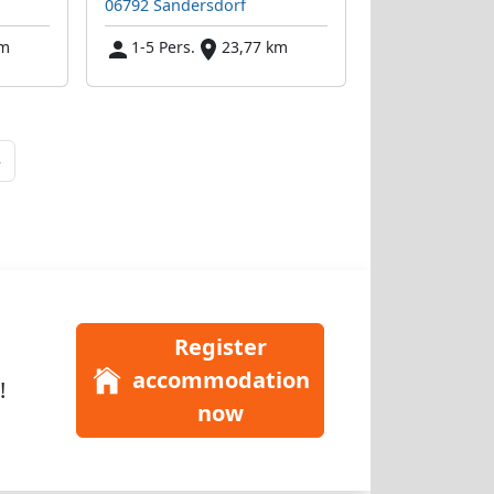
06792 Sandersdorf
km
1-5 Pers.
23,77 km
Next
»
Register
accommodation
!
now