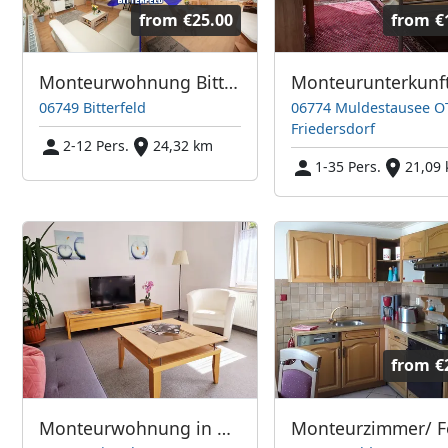
from
€25.00
from
€
Monteurwohnung Bitterfeld (nähe Chemiepark Bitterfeld)
06749 Bitterfeld
06774 Muldestausee O
Friedersdorf
2-12 Pers.
24,32 km
1-35 Pers.
21,09
from
€
Monteurwohnung in Roitzsch, Nähe Bitterfeld Leipzig Halle