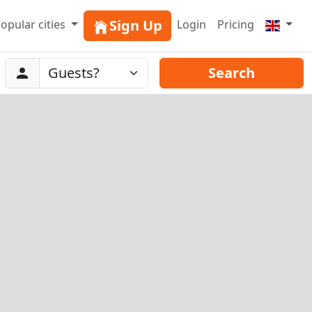
Sign Up
opular cities
Login
Pricing
Abreise
Guests
Search