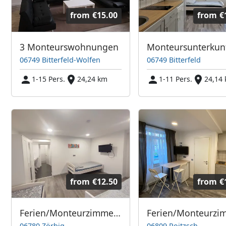
from
€15.00
from
€
3 Monteurswohnungen
06749 Bitterfeld-Wolfen
06749 Bitterfeld
1-15 Pers.
24,24 km
1-11 Pers.
24,14
from
€12.50
from
€
Ferien/Monteurzimmer - Zörbig
06780 Zörbig
06809 Roitzsch