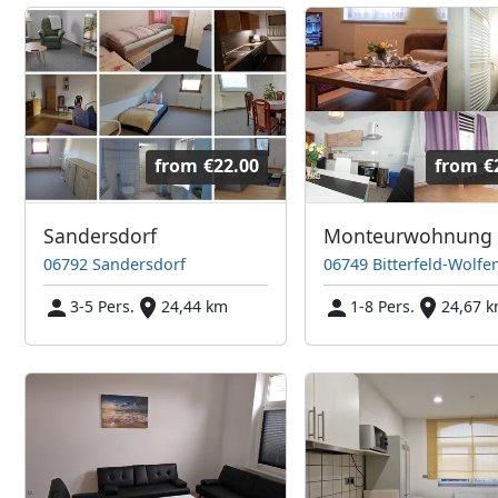
from
€22.00
from
€
Sandersdorf
06792 Sandersdorf
06749 Bitterfeld-Wolfe
3-5 Pers.
24,44 km
1-8 Pers.
24,67 