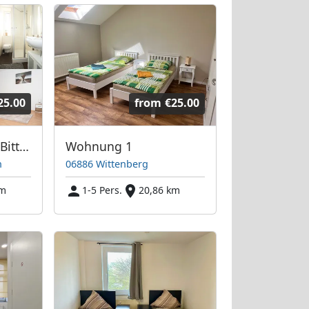
25.00
from
€25.00
Monteurwohnung Bitterfeld
Wohnung 1
n
06886 Wittenberg
km
1-5 Pers.
20,86 km