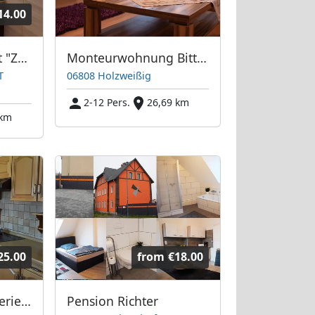
14.00
Monteurunterkunft "Zum Erdbeergrund"
Monteurwohnung Bitterfeld (nähe Chemiepark Bitterfeld)
T
06808 Holzweißig
2-12 Pers.
26,69 km
 km
25.00
from
€18.00
Monteurzimmer/ Ferienzimmer/ Gästezimmer
Pension Richter