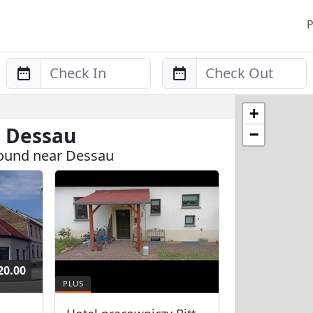
P
Anreise
Abreise
+
n Dessau
−
found near Dessau
20.00