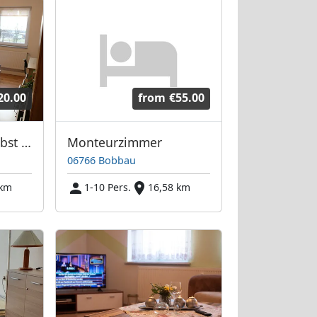
20.00
from
€55.00
Pension Trinité Zerbst - Monteurwohnungen
Monteurzimmer
06766 Bobbau
 km
1-10 Pers.
16,58 km