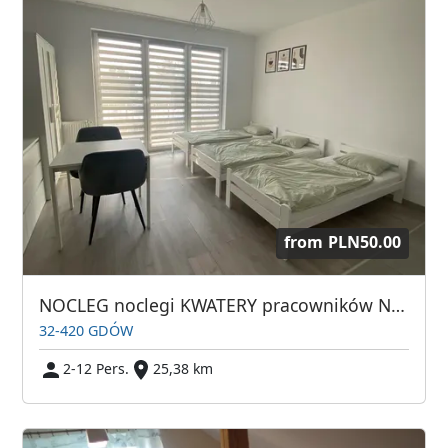
from
PLN50.00
NOCLEG noclegi KWATERY pracowników Niepołomice Bochnia Wieliczka Gdów
32-420 GDÓW
2-12 Pers.
25,38 km