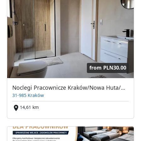
from
PLN30.00
Noclegi Pracownicze Kraków/Nowa Huta/Niepołomice/Kokotów
31-985 Kraków
14,61 km