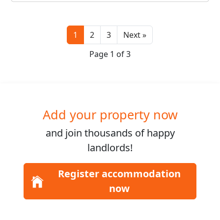
Next
1
2
3
Next »
Page 1 of 3
Add your property now
and join
thousands
of happy
landlords!
Register accommodation
now