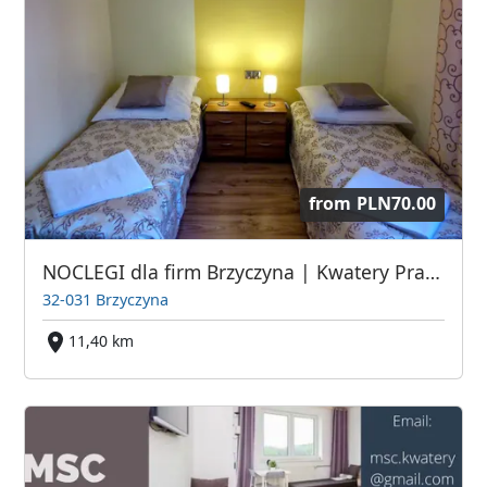
from
PLN70.00
NOCLEGI dla firm Brzyczyna | Kwatery Pracownicze | Pokoje Gościnne | Kraków i Okolice
32-031 Brzyczyna
11,40 km