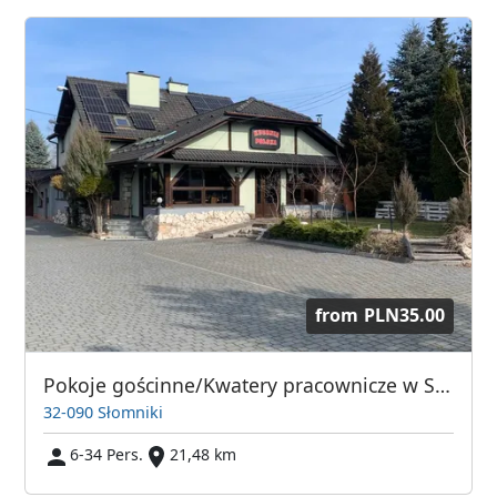
from
PLN35.00
Pokoje gościnne/Kwatery pracownicze w Słomnikach
32-090 Słomniki
6-34 Pers.
21,48 km