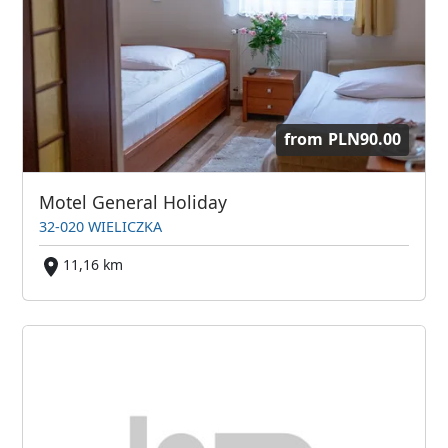
from
PLN90.00
Motel General Holiday
32-020 WIELICZKA
11,16 km