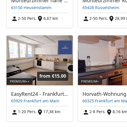
Monteurzimmer nähe Frankfurt
63150 Heusenstamm
65428 Rüsselsheim
2-50 Pers.
6,67 km
2-50 Pers.
28,99
from
€15.00
EasyRent24 - Frankfurt am Main
Horvath-Wohnung
65929 Frankfurt am Main
60325 Frankfurt am Ma
1-20 Pers.
17,38 km
2-8 Pers.
8,16 k