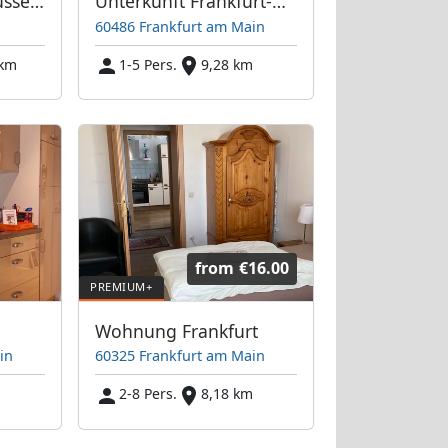
Monteurzimmer Rüsselsheim
Unterkunft Frankfurt-West / Bockenheim
60486 Frankfurt am Main
 km
1-5 Pers.
9,28 km
from
€16.00
Wohnung Frankfurt
in
60325 Frankfurt am Main
m
2-8 Pers.
8,18 km