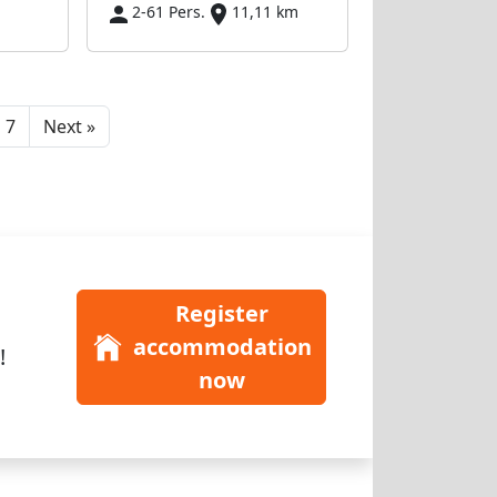
2-61 Pers.
11,11 km
Next
7
Next »
Register
accommodation
!
now