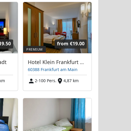
19.50
from
€19.00
adt
Hotel Klein Frankfurt Ost
60388 Frankfurt am Main
 km
2-100 Pers.
4,87 km