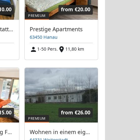
10.00
from
€20.00
Top Lage, top Ausstattung: Monteurwohnung Frankfurter Bett GmbH
Prestige Apartments
63450 Hanau
1-50 Pers.
11,80 km
15.00
from
€26.00
3-Zimmer Wohnung Friedrichsdorf mit großem Balkon TV's
Wohnen in einem eigenen Haus
64331 Weiterstadt