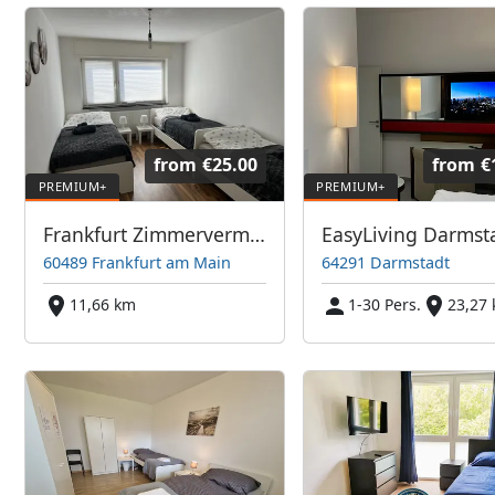
from
€25.00
from
€
Frankfurt Zimmervermietung
EasyLiving Darmst
60489 Frankfurt am Main
64291 Darmstadt
11,66 km
1-30 Pers.
23,27