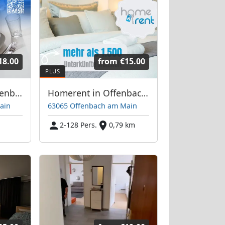
18.00
from
€15.00
Wohnungen in Offenbach, Frankfurt, Hanau und Umgebung
Homerent in Offenbach am Main und Umgebung
ain
63065 Offenbach am Main
m
2-128 Pers.
0,79 km