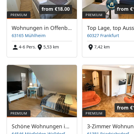
from
€18.00
from
€
Wohnungen in Offenbach, Frankfurt, Hanau, Eschborn und Umgebung
63165 Mühlheim
60327 Frankfurt
4-6 Pers.
5,53 km
7,42 km
from
€
Schöne Wohnungen in Frankfurt & Umgebung - PIM APARTMENTS
64546 Mörfelden-Walldorf
61381 Friedrichsdorf