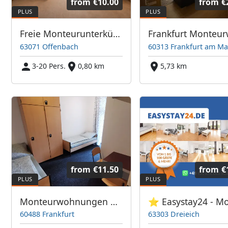
from
€10.00
from
€
Freie Monteurunterkünfte in Offenbach – JETZT anrufen! Wir sprechen auch Polnisch
63071 Offenbach
60313 Frankfurt am Ma
3-20 Pers.
0,80 km
5,73 km
from
€11.50
from
€
Monteurwohnungen an der Frankfurter Messe / Hauptbahnhof
60488 Frankfurt
63303 Dreieich