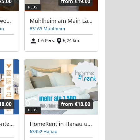
25.00
from
€19.00
Frankfurt Monteurwohnung
Mühlheim am Main Lämmerspiel
in
63165 Mühlheim
1-6 Pers.
6,24 km
18.00
from
€18.00
⭐ Easystay24 - Monteurwohnungen Dreieich
HomeRent in Hanau und Umgebung
63452 Hanau