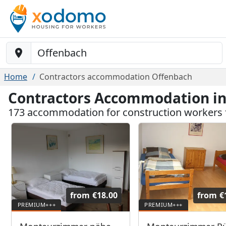
Baustelle-Location
Home
Contractors accommodation Offenbach
Contractors Accommodation in
173 accommodation for construction workers
from
€18.00
from
€