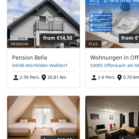
from
€14.50
from
€
Pension Bella
64546 Mörfelden-Walldorf
63065 Offenbach am M
2-50 Pers.
20,81 km
2-6 Pers.
0,70 k