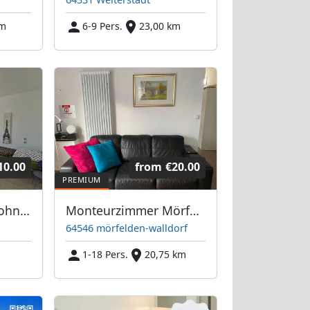
km
6-9 Pers.
23,00 km
10.00
from
€20.00
Schöne Zimmer/Wohnung in Offenbach - Direkt bei Frankfurt/Main
Monteurzimmer Mörfelden
64546 mörfelden-walldorf
m
1-18 Pers.
20,75 km