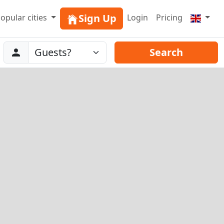
Sign Up
opular cities
Login
Pricing
Abreise
Guests
Search