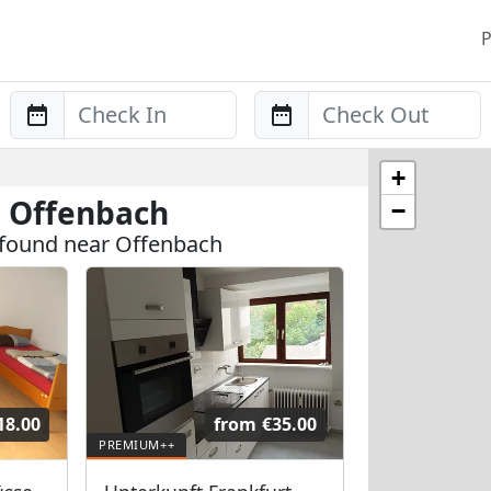
P
Anreise
Abreise
+
 Offenbach
−
 found near Offenbach
18.00
from
€35.00