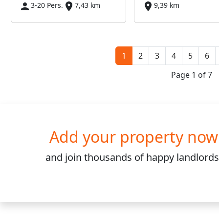
3-20 Pers.
7,43 km
9,39 km
1
2
3
4
5
6
Page 1 of 7
Add your property now
and join
thousands
of happy landlords