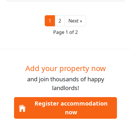
Next
1
2
Next »
Page 1 of 2
Add your property now
and join
thousands
of happy
landlords!
Register accommodation
now