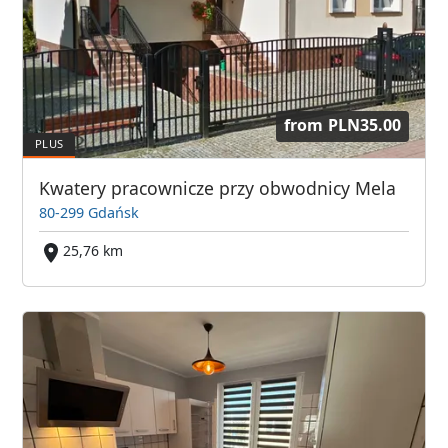
from
PLN35.00
Kwatery pracownicze przy obwodnicy Mela
80-299 Gdańsk
25,76 km