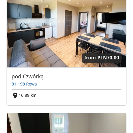
from
PLN70.00
pod Czwórką
81-198 Rewa
16,89 km