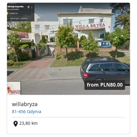
from
PLN80.00
willabryza
81-456 Gdynia
23,80 km